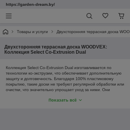
https://garden-dream.by/
Товары и услуги
Двухсторонняя террасная доска WOOD
Двухсторонняя террасная доска WOODVEX:
Коллекция Select Co-Extrusion Dual
Коллекция Select Co-Extrusion Dual изготавливается по
технологии ко-экструзии, что обеспечивает дополнительную
защиту и долговечность. Благодаря 100% пластиковому
покрытию, такие доски не требуют регулярной обработки или
очистки, что значительно упрощает уход за ними. Они
устойчивы к влиянию ультрафиолетового излучения,
Показать всё
гниению и плесени, что делает их идеальными для
использования в условиях повышенной влажности или на
открытом воздухе.
Кроме того, использование террасной доски WOODVEX
позволяет избежать постоянных затрат на обслуживание, что