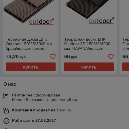
Террасная доска ДПК
Террасная доска ДПК
Тер
Outdoor 150*25*3000 мм.
Outdoor 3D 150*20*3000
Out
браш/вельвет темно-
мм. HAVANA/вельвет
вел
коричневая
мореный дуб
ду
73,20
66
66
руб.
руб.
Купить
Купить
О нас
Рейтинг не сформирован
Менее 5 отзывов за последний год
Компания продает на
Deal.by
Работает с 27.03.2017