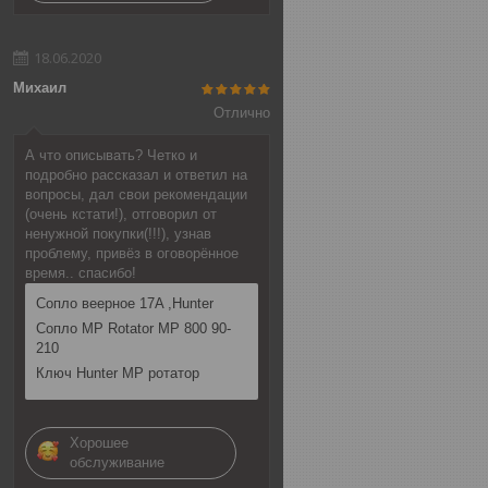
18.06.2020
Михаил
Отлично
А что описывать? Четко и
подробно рассказал и ответил на
вопросы, дал свои рекомендации
(очень кстати!), отговорил от
ненужной покупки(!!!), узнав
проблему, привёз в оговорённое
время.. спасибо!
Сопло веерное 17A ,Hunter
Сопло MP Rotator MP 800 90-
210
Ключ Hunter MP ротатор
Хорошее
обслуживание