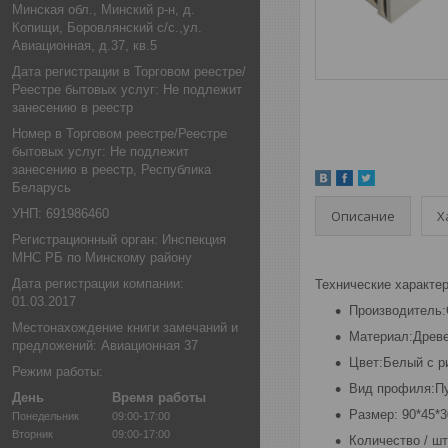
Минская обл., Минский р-н, д.
Копищи, Боровлянский с/с.,ул.
Авиационная, д.37, кв.5
Дата регистрации в Торговом реестре/
Реестре бытовых услуг: Не подлежит
занесению в реестр
Номер в Торговом реестре/Реестре
бытовых услуг: Не подлежит
занесению в реестр, Республика
Беларусь
УНП: 691986460
Описание
Х
Регистрационный орган: Инспекция
МНС РБ по Минскому району
Дата регистрации компании:
Технические характер
01.03.2017
Производитель:
Местонахождение книги замечаний и
Материал:Древе
предложений: Авиационная 37
Цвет:Белый с р
Режим работы:
Вид профиля:П
День
Время работы
Размер: 90*45*
Понедельник
09:00-17:00
Вторник
09:00-17:00
Количество / шт