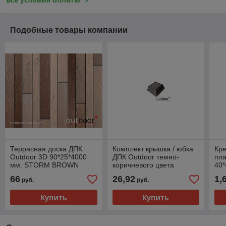
Подобные товары компании
Террасная доска ДПК
Комплект крышка / юбка
Кр
Outdoor 3D 90*25*4000
ДПК Outdoor темно-
пла
мм. STORM BROWN
коричневого цвета
40*
коричневая
66
26,92
1,
руб.
руб.
Купить
Купить