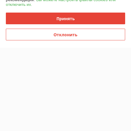
отключить их.
График работы
Принять
Полная версия сайта
Отклонить
Политика обработки cookies
Сайт создан на платформе Deal.by
Информация для покупателя
Юридическое лицо:
ИП Баканович Иван Александрович
Минская обл., Минский р-н, д. Копищи, Боровлянский с/с.,ул.
Авиационная, д.37, кв.5
Регистрационный номер ЕГР: 691986460
УНП: 691986460