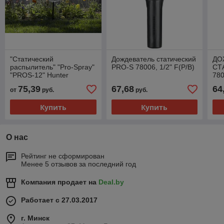
"Статический
Дождеватель статический
ДО
распылитель" "Pro-Spray"
PRO-S 78006, 1/2" F(P/B)
СТ
"PROS-12" Hunter
780
подключение боковое
75,39
67,68
64
от
руб.
руб.
нижнее 1/2F(P/B)
Купить
Купить
О нас
Рейтинг не сформирован
Менее 5 отзывов за последний год
Компания продает на
Deal.by
Работает с 27.03.2017
г. Минск