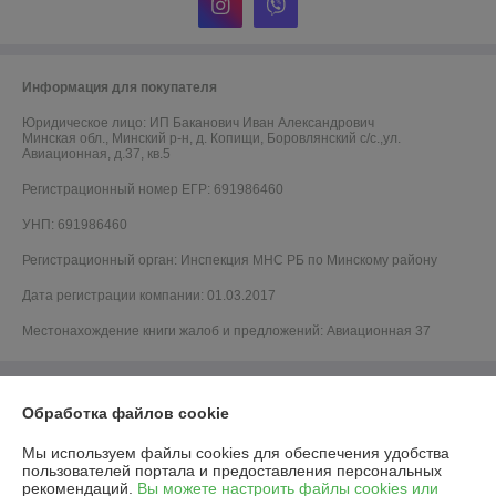
Информация для покупателя
Юридическое лицо:
ИП Баканович Иван Александрович
Минская обл., Минский р-н, д. Копищи, Боровлянский с/с.,ул.
Авиационная, д.37, кв.5
Регистрационный номер ЕГР: 691986460
УНП: 691986460
Регистрационный орган: Инспекция МНС РБ по Минскому району
Дата регистрации компании: 01.03.2017
Местонахождение книги жалоб и предложений: Авиационная 37
Обработка файлов cookie
Мы используем файлы cookies для обеспечения удобства
пользователей портала и предоставления персональных
рекомендаций.
Вы можете настроить файлы cookies или