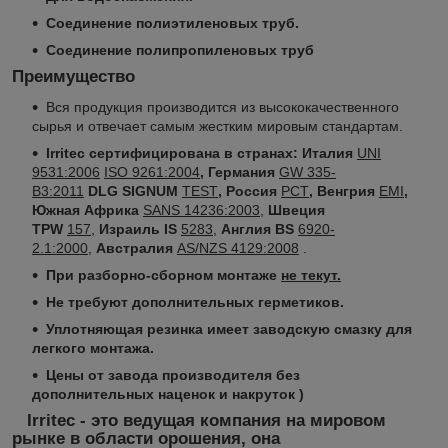
Соединение полиэтиленовых труб.
Соединение полипропиленовых труб
Преимущество
Вся продукция производится из высококачественного
сырья и отвечает самым жестким мировым стандартам.
Irritec сертифицирована в странах:
Италия
UNI
9531:2006
ISO 9261:2004
, Германия
GW 335-
B3:2011
DLG SIGNUM
TEST
, Россия
РСТ
, Венгрия
EMI
,
Южная Африка
SANS 14236:2003
,
Швеция
TPW
157
,
Израиль IS
5283
,
Англия BS
6920-
2.1:2000
,
Австралия
AS/NZS 4129:2008
.
При разборно-сборном монтаже
не текут.
Не требуют дополнительных герметиков.
Уплотняющая резинка имеет заводскую смазку для
легкого монтажа.
Цены от завода производителя без
дополнительных наценок и накруток )
Irritec - это ведущая компания на мировом
рынке в области орошения, она