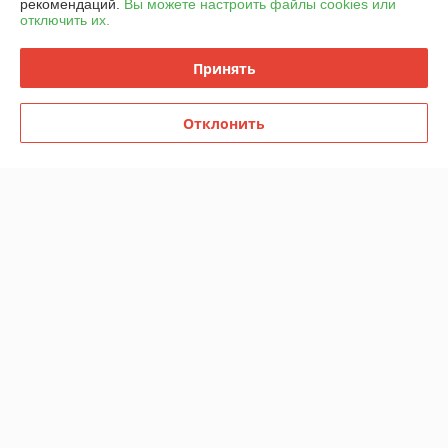
рекомендаций.
Вы можете настроить файлы cookies или
отключить их.
График работы
Принять
Полная версия сайта
Отклонить
Политика обработки cookies
Сайт создан на платформе Deal.by
Информация для покупателя
Юридическое лицо:
ИП Баканович Иван Александрович
Минская обл., Минский р-н, д. Копищи, Боровлянский с/с.,ул.
Авиационная, д.37, кв.5
Регистрационный номер ЕГР: 691986460
УНП: 691986460