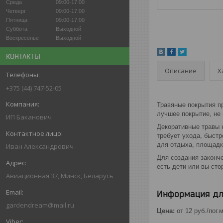
Среда
09:00-17:00
Четверг
09:00-17:00
Пятница
09:00-17:00
Суббота
Выходной
Воскресенье
Выходной
КОНТАКТЫ
Описание
Х
+375 (44) 747-52-05
Травяные покрытия п
лучшее покрытие, не
ИП Баканович
Декоративные травы н
требует ухода, быст
для отдыха, площадки
Иван Александрович
Для создания законч
есть дети или вы сто
Авиационная 37, Минск, Беларусь
Информация дл
gardendream@mail.ru
Цена:
от 12
руб.
/пог.