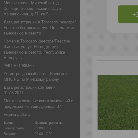
Минская обл., Минский р-н, д.
Копищи, Боровлянский с/с.,ул.
Авиационная, д.37, кв.5
Дата регистрации в Торговом реестре/
Реестре бытовых услуг: Не подлежит
занесению в реестр
Номер в Торговом реестре/Реестре
бытовых услуг: Не подлежит
занесению в реестр, Республика
Беларусь
УНП: 691986460
Регистрационный орган: Инспекция
МНС РБ по Минскому району
Дата регистрации компании:
01.03.2017
Местонахождение книги замечаний и
предложений: Авиационная 37
Режим работы:
День
Время работы
Понедельник
09:00-17:00
Вторник
09:00-17:00