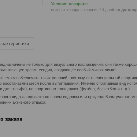
возврат товара в течение 14 дней
по догово
арактеристики
редназначены не только для визуального наслаждения, они также хоро
 вызывающее травм, ссадин, создающее особый микроклимат.
е смогут обеспечить таких условий, поэтому есть специальный спортивн
ро восстанавливается после вытаптывания. Именно спортивный вид испо
 для гольфа), на спортивных площадках (футбол, баскетбол и т. д.).
енного вида ландшафта на своем садовом или приусадебном участке мож
ронник активного отдыха.
я заказа
м