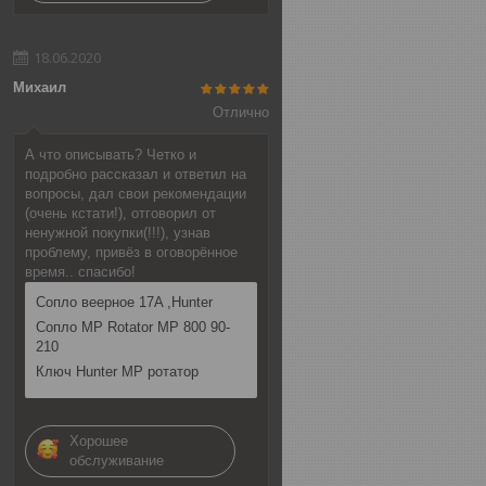
18.06.2020
Михаил
Отлично
А что описывать? Четко и
подробно рассказал и ответил на
вопросы, дал свои рекомендации
(очень кстати!), отговорил от
ненужной покупки(!!!), узнав
проблему, привёз в оговорённое
время.. спасибо!
Сопло веерное 17A ,Hunter
Сопло MP Rotator MP 800 90-
210
Ключ Hunter MP ротатор
Хорошее
обслуживание