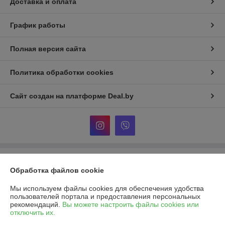
Доставка и оплата
График работы
Полная версия сайта
Политика обработки cookies
Сайт создан на платформе Deal.by
Информация для покупателя
Обработка файлов cookie
Юридическое лицо:
ИП Баканович Иван Александрович
Минская обл., Минский р-н, д. Копищи, Боровлянский с/с.,ул.
Мы используем файлы cookies для обеспечения удобства
Авиационная, д.37, кв.5
пользователей портала и предоставления персональных
рекомендаций.
Вы можете настроить файлы cookies или
Регистрационный номер ЕГР: 691986460
отключить их.