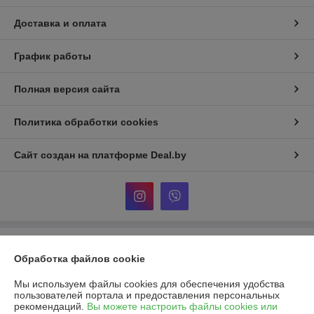
Доставка и оплата
График работы
Полная версия сайта
Политика обработки cookies
Сайт создан на платформе Deal.by
Информация для покупателя
Обработка файлов cookie
Юридическое лицо:
ИП Баканович Иван Александрович
Минская обл., Минский р-н, д. Копищи, Боровлянский с/с.,ул.
Мы используем файлы cookies для обеспечения удобства
Авиационная, д.37, кв.5
пользователей портала и предоставления персональных
рекомендаций.
Вы можете настроить файлы cookies или
Регистрационный номер ЕГР: 691986460