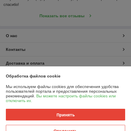
спасибо!
Показать все отзывы
О нас
Контакты
Доставка и оплата
Обработка файлов cookie
График работы
Мы используем файлы cookies для обеспечения удобства
Полная версия сайта
пользователей портала и предоставления персональных
рекомендаций.
Вы можете настроить файлы cookies или
отключить их.
Политика обработки cookies
Принять
Сайт создан на платформе Deal.by
Отклонить