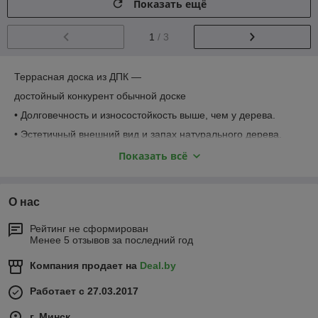
Показать ещё
1
/ 3
Террасная доска из ДПК —
достойный конкурент обычной доске
• Долговечность и износостойкость выше, чем у дерева.
• Эстетичный внешний вид и запах натурального дерева.
• Двусторонняя поверхность предоставляет возможность
Показать всё
воплощения разнообразных дизайнерских
решений.
О нас
• В производстве доски Outdoor используется полиэтилен,
который является экологически чистым
Рейтинг не сформирован
материалом и способствует уменьшению расширения
Менее 5 отзывов за последний год
готового изделия (в отличие от доски из ПВХ).
Компания продает на
Deal.by
• Морозоустойчивость. Даже в самую суровую зиму настил не
будет поврежден.
Работает с 27.03.2017
• Влагостойкость. Ни дождь, ни снег, ни град не страшны
доске из ДПК. Она не растрескается,
г. Минск