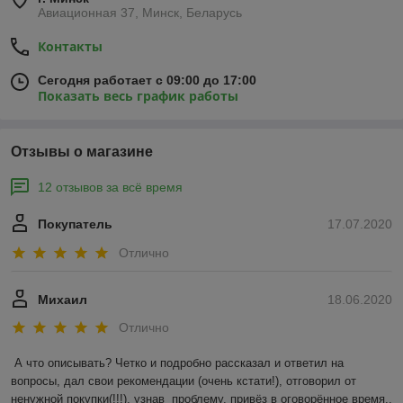
Авиационная 37, Минск, Беларусь
не покоробится, а в любых условиях сохранит свой
презентабельный внешний вид.
Контакты
• Идеально подходит для отделки террас, бассейнов, пирсов,
Сегодня работает с 09:00 до 17:00
бань, балконов и ступеней.
Показать весь график работы
Отзывы о магазине
12 отзывов за всё время
Покупатель
17.07.2020
Отлично
Михаил
18.06.2020
Отлично
А что описывать? Четко и подробно рассказал и ответил на 
вопросы, дал свои рекомендации (очень кстати!), отговорил от 
ненужной покупки(!!!), узнав  проблему, привёз в оговорённое время.. 